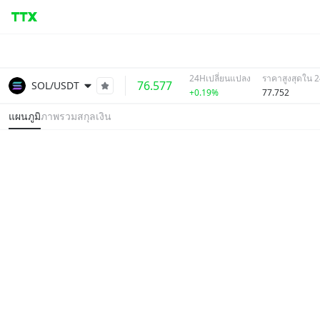
24Hเปลี่ยนแปลง
ราคาสูงสุดใน 2
76.577
SOL/USDT
+0.19%
77.752
แผนภูมิ
ภาพรวมสกุลเงิน