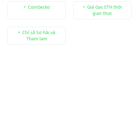
•
CoinGecko
•
Giá Gas ETH thời
gian thực
•
Chỉ số Sợ hãi và
Tham lam