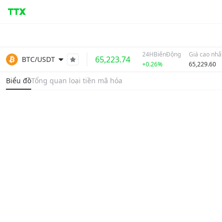
24HBiếnĐộng
Giá cao nhấ
65,223.74
BTC/USDT
+0.26%
65,229.60
Biểu đồ
Tổng quan loại tiền mã hóa