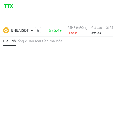
24HBiếnĐộng
Giá cao nhất 2
586.49
BNB/USDT
-1.54%
595.83
Biểu đồ
Tổng quan loại tiền mã hóa