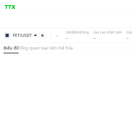
24HBiếnĐộng
Giá cao nhất 24H
Giá
--
FET/USDT
--
--
--
Biểu đồ
Tổng quan loại tiền mã hóa