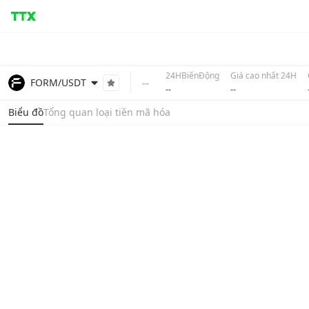
24HBiếnĐộng
Giá cao nhất 24H
--
FORM/USDT
--
--
Biểu đồ
Tổng quan loại tiền mã hóa