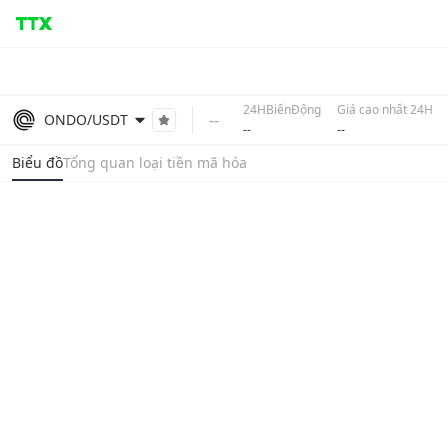
24HBiếnĐộng
Giá cao nhất 24H
--
ONDO/USDT
--
--
Biểu đồ
Tổng quan loại tiền mã hóa