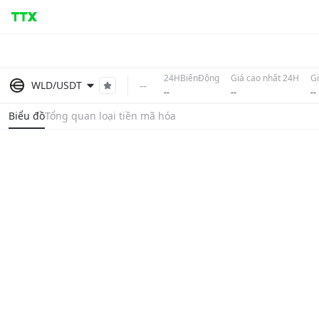
24HBiếnĐộng
Giá cao nhất 24H
Gi
--
WLD/USDT
--
--
--
Biểu đồ
Tổng quan loại tiền mã hóa