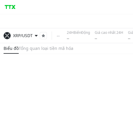
24HBiếnĐộng
Giá cao nhất 24H
Gi
--
XRP/USDT
--
--
--
Biểu đồ
Tổng quan loại tiền mã hóa