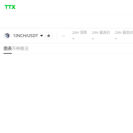
24H 涨跌
24H 最高价
24H 最低
--
1INCH/USDT
--
--
--
图表
币种概况