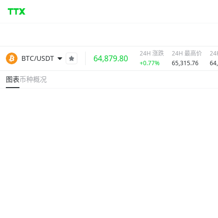
24H 涨跌
24H 最高价
2
64,879.80
BTC/USDT
+0.77%
65,315.76
64
图表
币种概况