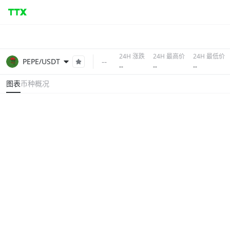
24H 涨跌
24H 最高价
24H 最低价
--
PEPE/USDT
--
--
--
图表
币种概况