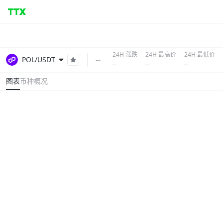
24H 涨跌
24H 最高价
24H 最低价
--
POL/USDT
--
--
--
图表
币种概况