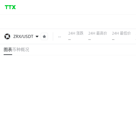
24H 涨跌
24H 最高价
24H 最低价
--
ZRX/USDT
--
--
--
图表
币种概况