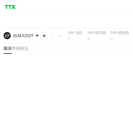
24H 漲跌
24H 最高價
24H 最低價
--
XLM/USDT
--
--
--
圖表
幣種概況