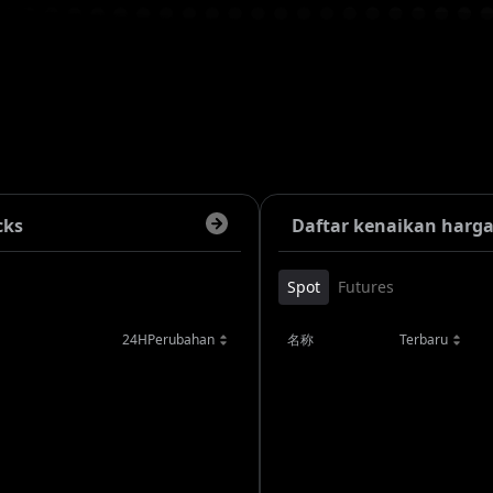
cks
Daftar kenaikan harg
Spot
Futures
24HPerubahan
名称
Terbaru