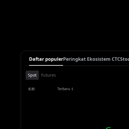
Daftar populer
Peringkat Ekosistem CTC
Sto
Spot
Futures
名称
Terbaru