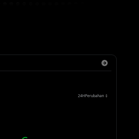
a
24HPerubahan