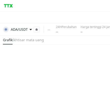
24HPerubahan
Harga tertinggi 24 j
--
ADA/USDT
--
--
Grafik
Ikhtisar mata uang