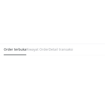
Order terbuka
Riwayat Order
Detail transaksi