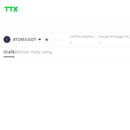
24HPerubahan
Harga tertinggi 24
--
ATOM/USDT
--
--
Grafik
Ikhtisar mata uang