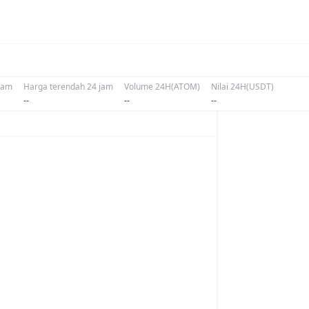
 jam
Harga terendah 24 jam
Volume 24H(ATOM)
Nilai 24H(USDT)
--
--
--