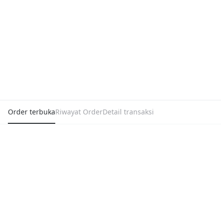
Order terbuka
Riwayat Order
Detail transaksi