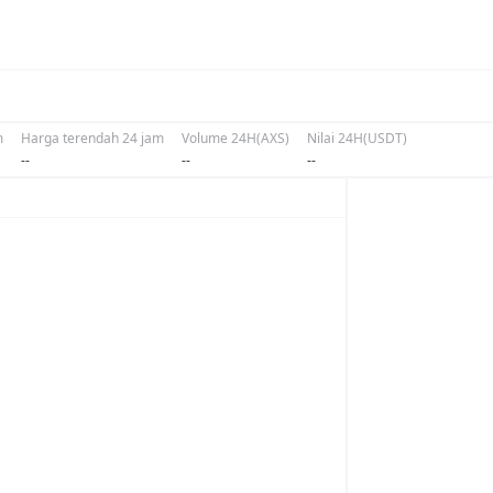
m
Harga terendah 24 jam
Volume 24H(AXS)
Nilai 24H(USDT)
--
--
--