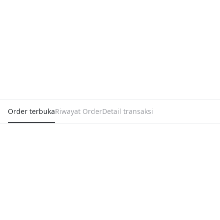
Order terbuka
Riwayat Order
Detail transaksi