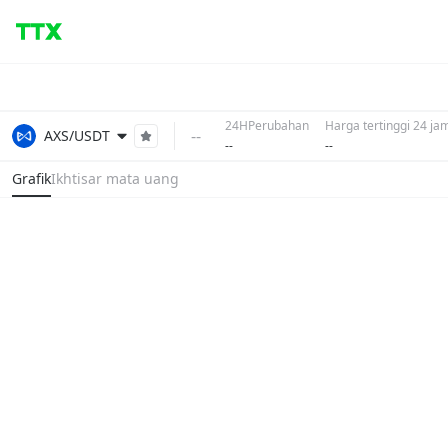
24HPerubahan
Harga tertinggi 24 ja
--
AXS/USDT
--
--
Grafik
Ikhtisar mata uang