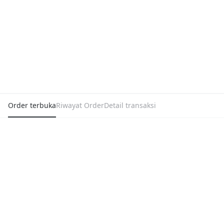
Order terbuka
Riwayat Order
Detail transaksi