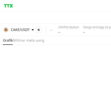
24HPerubahan
Harga tertinggi 24 
--
CAKE/USDT
--
--
Grafik
Ikhtisar mata uang