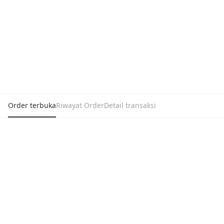
Order terbuka
Riwayat Order
Detail transaksi