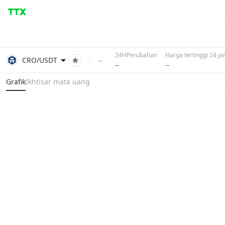
24HPerubahan
Harga tertinggi 24 j
--
CRO/USDT
--
--
Grafik
Ikhtisar mata uang