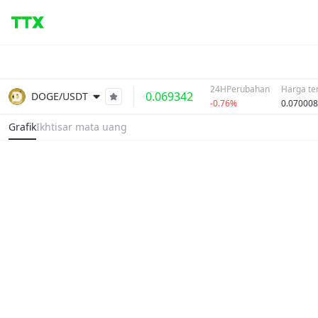
24HPerubahan
Harga ter
0.069342
DOGE/USDT
-0.76%
0.070008
Grafik
Ikhtisar mata uang