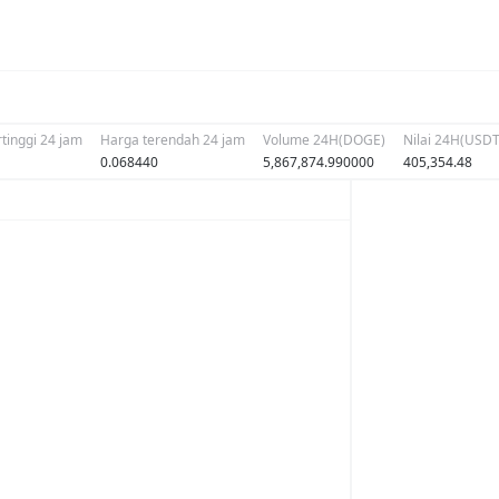
tinggi 24 jam
Harga terendah 24 jam
Volume 24H(DOGE)
Nilai 24H(USDT
0.068440
5,867,874.990000
405,354.48