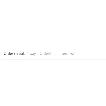
Order terbuka
Riwayat Order
Detail transaksi