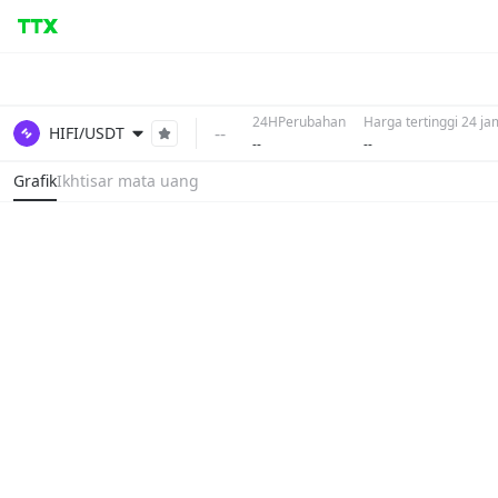
24HPerubahan
Harga tertinggi 24 ja
--
HIFI/USDT
--
--
Grafik
Ikhtisar mata uang