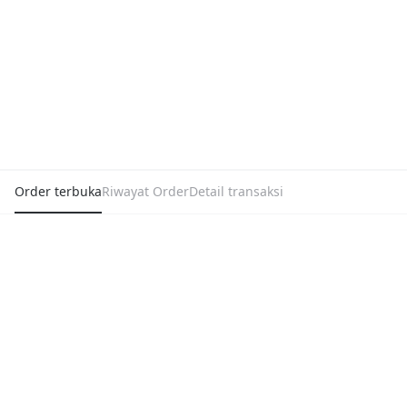
Order terbuka
Riwayat Order
Detail transaksi