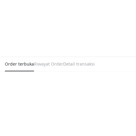
Order terbuka
Riwayat Order
Detail transaksi