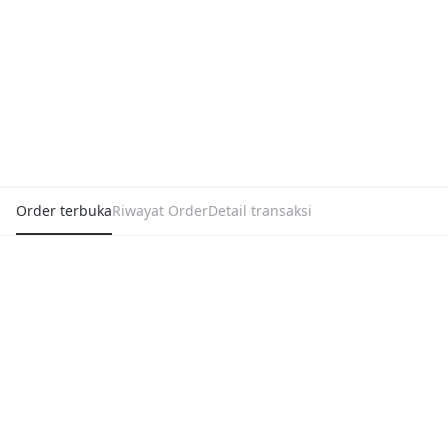
Order terbuka
Riwayat Order
Detail transaksi