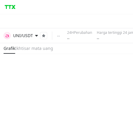
24HPerubahan
Harga tertinggi 24 ja
--
UNI/USDT
--
--
Grafik
Ikhtisar mata uang